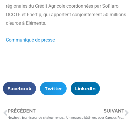
régionales du Crédit Agricole coordonnées par Sofilaro,
OCCTE et Enerfip, qui apportent conjointement 50 millions
d’euros à Eléments.
Communiqué de presse
Facebook
Twitter
LinkedIn
Précédent
S
PRÉCÉDENT
SUIVANT
Newheat, fournisseur de chaleur renouvelable et leader français de la production de chaleur solaire, annonce une levée de fonds de 30 millions d’euros
Un nouveau bâtiment pour Campus Pro Dunkerque